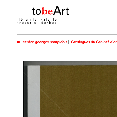
|
centre georges pompidou
Catalogues du Cabinet d'a