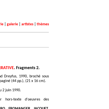
|
|
|
rie
galerie
artistes
thèmes
RRATIVE
. Fragments 2.
nd Dreyfus, 1990, broché sous
paginé (44 pp.), (21 x 16 cm).
u 2 juin 1990.
ur hors-texte d'oeuvres des
RO, FROMANGER, JACQUET,