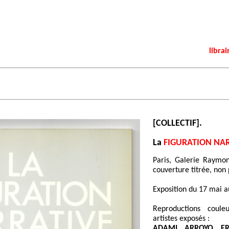
librai
[COLLECTIF].
La
FIGURATION NA
Paris, Galerie Raymo
couverture titrée, non 
Exposition du 17 mai a
Reproductions coule
artistes exposés :
ADAMI, ARROYO, ER