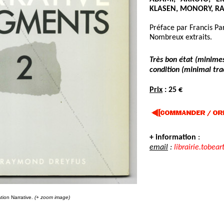
KLASEN, MONORY, RA
Préface par Francis Pa
Nombreux extraits.
Très bon état (minime
condition (minimal tra
Prix
: 25 €
+ information
:
email
:
librairie.tobear
tion Narrative.
(+ zoom image)