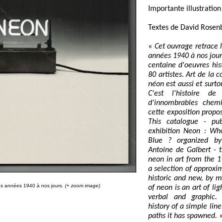
Importante illustration
Textes de David Rosenb
«
Cet ouvrage retrace l
années 1940 à nos jour
centaine d'oeuvres his
80 artistes. Art de la c
néon est aussi et surtou
C'est l'histoire de
d'innombrables chem
cette exposition propos
This catalogue - pub
exhibition Neon : Who
Blue ? organized by
Antoine de Galbert - t
neon in art from the 1
a selection of approxi
historic and new, by m
es années 1940 à nos jours.
(+ zoom image)
of neon is an art of lig
verbal and graphic. 
history of a simple lin
paths it has spawned.