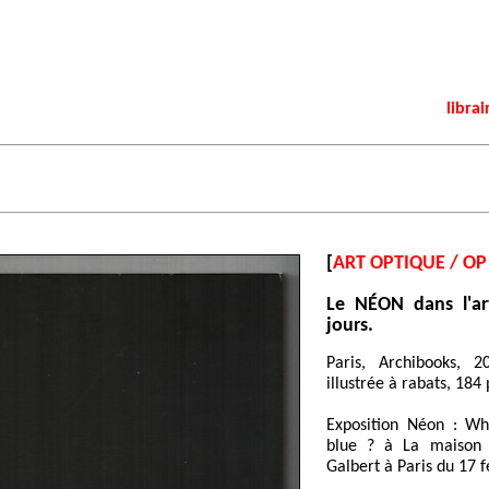
librai
[
ART OPTIQUE / OP
Le NÉON dans l'ar
jours.
Paris, Archibooks, 2
illustrée à rabats, 184 
Exposition Néon : Wh
blue ? à La maison 
Galbert à Paris du 17 