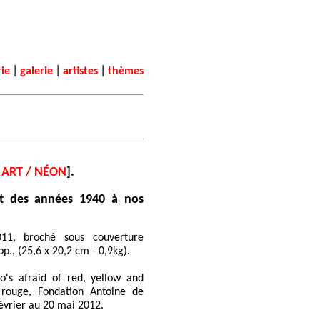
|
|
|
rie
galerie
artistes
thèmes
 ART / NÉON
].
t des années 1940 à nos
011, broché sous couverture
pp., (25,6 x 20,2 cm - 0,9kg).
o's afraid of red, yellow and
rouge, Fondation Antoine de
février au 20 mai 2012.