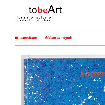
expositions
|
dédicacés - signés