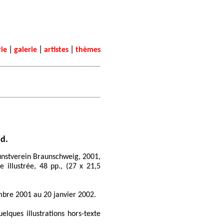
|
|
|
rie
galerie
artistes
thèmes
nd.
unstverein Braunschweig, 2001,
 illustrée, 48 pp., (27 x 21,5
mbre 2001 au 20 janvier 2002.
elques illustrations hors-texte