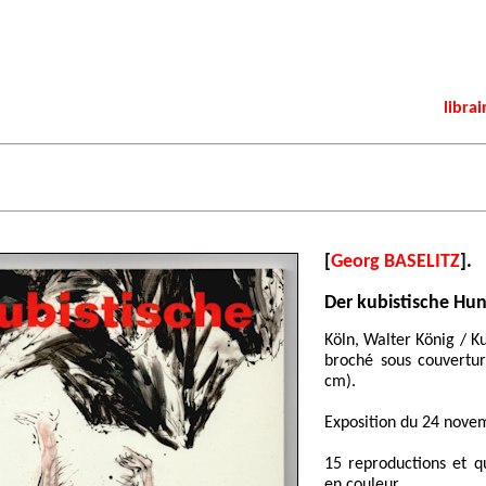
librai
[
Georg BASELITZ
].
Der kubistische Hu
Köln, Walter König / K
broché sous couverture
cm).
Exposition du 24 nove
15 reproductions et qu
en couleur.