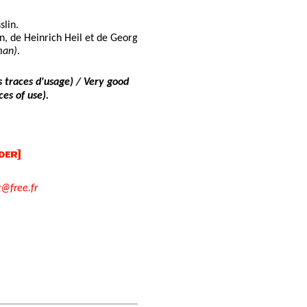
slin.
n, de Heinrich Heil et de Georg
man)
.
 traces d'usage) / Very good
es of use).
t@free.fr