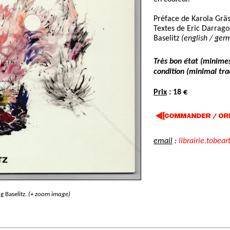
Préface de Karola Gräs
Textes de Eric Darrago
Baselitz
(english / ger
Très bon état (minimes
condition (minimal trac
Prix
: 18 €
email
:
librairie.tobear
 Baselitz.
(+ zoom image)