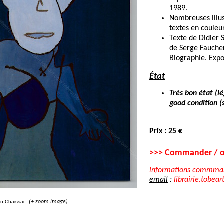
1989.
Nombreuses illus
textes en couleur
Texte de Didier 
de Serge Fauche
Biographie. Expos
État
Très bon état (l
good condition (s
Prix
: 25 €
>>> Commander / o
informations commma
email
:
librairie.tobear
n Chaissac.
(+ zoom image)