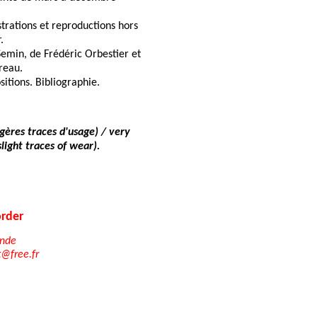
trations et reproductions hors
.
Semin, de Frédéric Orbestier et
reau.
itions. Bibliographie.
égères traces d'usage) / very
light traces of wear).
rder
nde
t@free.fr