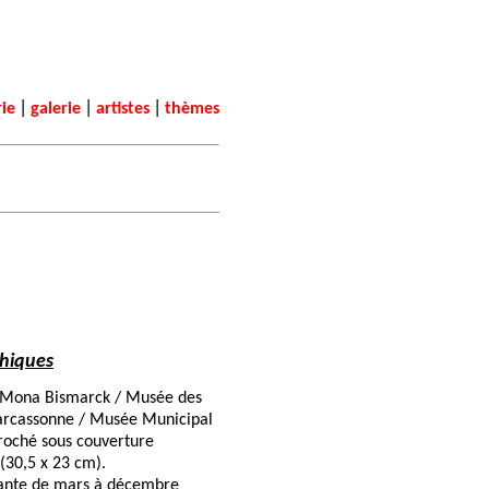
|
|
|
rie
galerie
artistes
thèmes
.
hiques
n Mona Bismarck / Musée des
arcassonne / Musée Municipal
roché sous couverture
, (30,5 x 23 cm).
érante de mars à décembre