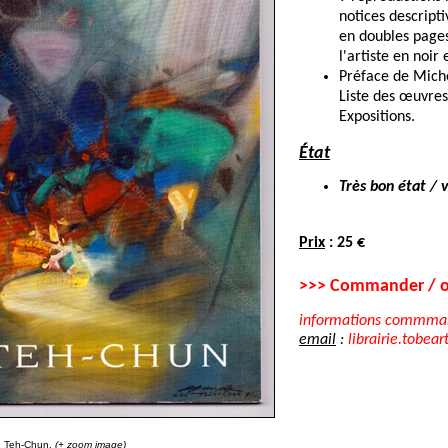
notices descripti
en doubles pages
l'artiste en noir 
Préface de Mich
Liste des œuvres
Expositions.
État
Très bon état / 
Prix
: 25 €
>>> Commander / o
informations commma
email
:
librairie.tobear
 Teh-Chun.
(+ zoom image)