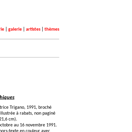
|
|
|
rie
galerie
artistes
thèmes
hiques
atrice Trigano, 1991, broché
illustrée à rabats, non paginé
 21,6 cm).
 octobre au 16 novembre 1991.
hors-texte en couleur avec