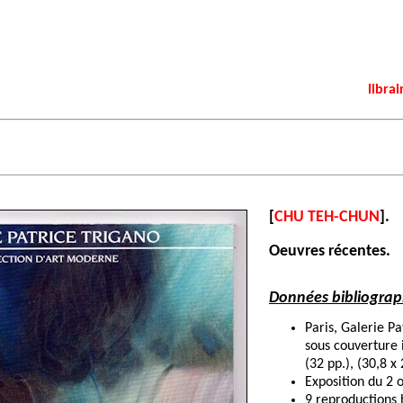
librai
[
CHU TEH-CHUN
].
Oeuvres récentes.
Données bibliograp
Paris, Galerie P
sous couverture 
(32 pp.), (30,8 x
Exposition du 2
9 reproductions 