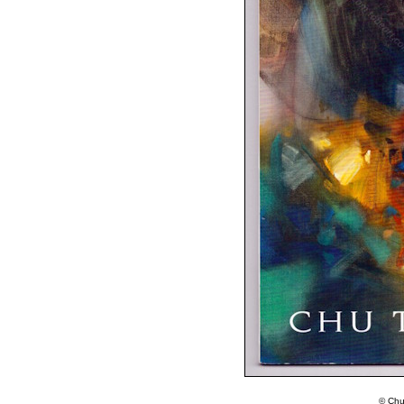
© Chu