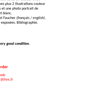
ves plus 2 illustrations couleur
 et une photo portrait de
et blanc.
el Faucher
(français / english)
.
 exposées. Bibliographie.
very good condition.
rder
nde
t@free.fr