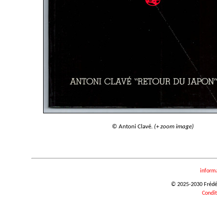
© Antoni Clavé.
(+ zoom image)
inform
© 2025-2030 Frédéri
Condit