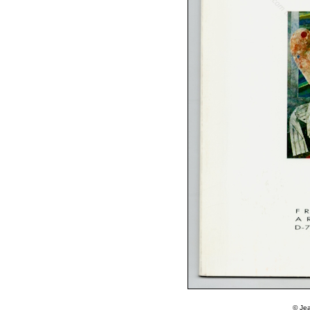
© Jea