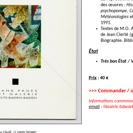
des œuvres :
His
psychopompe
,
C
Météorologies
e
1991.
Textes de M.O. 
de Jean Clerté
(
Biographie. Bibl
État
Très bon État / 
Prix
: 40 €
>>> Commander / o
informations commma
email
:
librairie.tobear
n ClertÉ.
(+ zoom image)