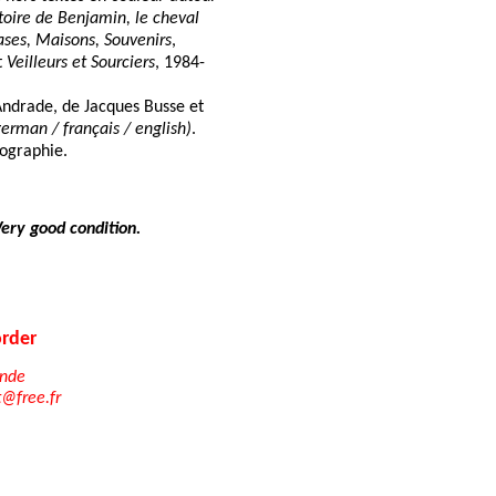
toire de Benjamin, le cheval
ases, Maisons, Souvenirs
,
t
Veilleurs et Sourciers
, 1984-
Andrade, de Jacques Busse et
german / français / english)
.
iographie.
Very good condition.
rder
nde
t@free.fr