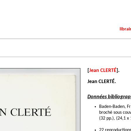
librai
[
Jean CLERTÉ
].
Jean CLERTÉ.
Données bibliograp
Baden-Baden, Fr
broché sous couv
(32 pp.), (24,1 x
22 reproductions