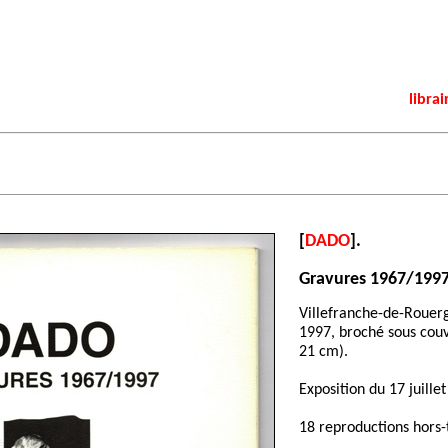
librai
[
DADO
].
Gravures 1967/1997
Villefranche-de-Roue
1997, broché sous couve
21 cm).
Exposition du 17 juill
18 reproductions hors-t