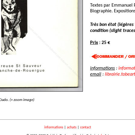
Textes par Emmanuel P
Biographie. Expositions
Très bon état (légères
condition (slight traces
Prix
: 25 €
informations
:
informa
email
:
librairie.tobear
Dado.
(+ zoom image)
informations
|
achats
|
contact