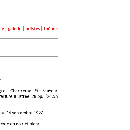
|
|
|
rie
galerie
artistes
thèmes
.
rgue, Chartreuse St Sauveur,
rture illustrée, 28 pp., (24,5 x
et au 14 septembre 1997.
exte en noir et blanc.