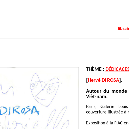
librai
THÈME :
DÉDICACE
[
Hervé Di ROSA
].
Autour du monde 
Viêt-nam.
Paris, Galerie Loui
couverture illustrée à 
Exposition à la FIAC e