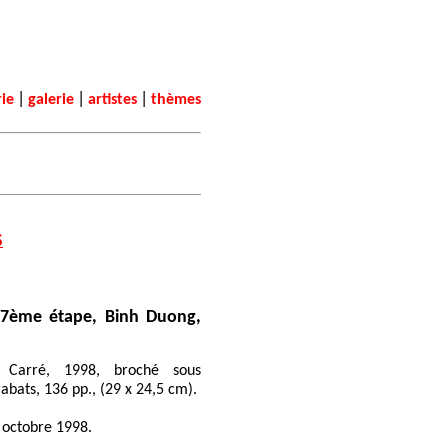
|
|
|
rie
galerie
artistes
thèmes
S
7ème étape, Binh Duong,
s Carré, 1998, broché sous
rabats, 136 pp., (29 x 24,5 cm).
n octobre 1998.