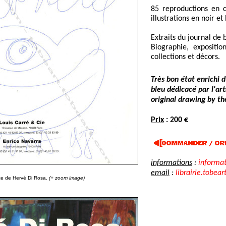
85 reproductions en c
illustrations en noir et
Extraits du journal de 
Biographie, expositio
collections et décors.
Très bon état enrichi d
bleu dédicacé par l'ar
original drawing by the
Prix
: 200 €
informations
:
informa
email
:
librairie.tobear
ce de Hervé Di Rosa.
(+ zoom image)