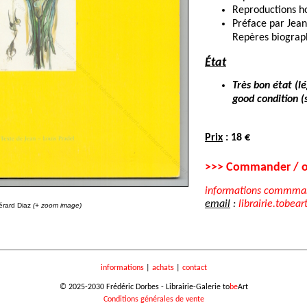
Reproductions ho
Préface par Jean
Repères biograp
État
Très bon état (l
good condition (s
Prix
: 18 €
>>> Commander / o
informations commma
email
:
librairie.tobear
érard Diaz
(+ zoom image)
informations
|
achats
|
contact
© 2025-2030 Frédéric Dorbes - Librairie-Galerie to
be
Art
Conditions générales de vente