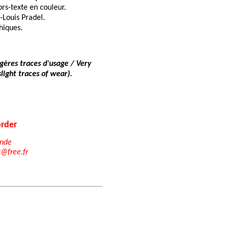
rs-texte en couleur.
-Louis Pradel.
hiques.
égères traces d'usage / Very
light traces of wear).
rder
nde
t@free.fr