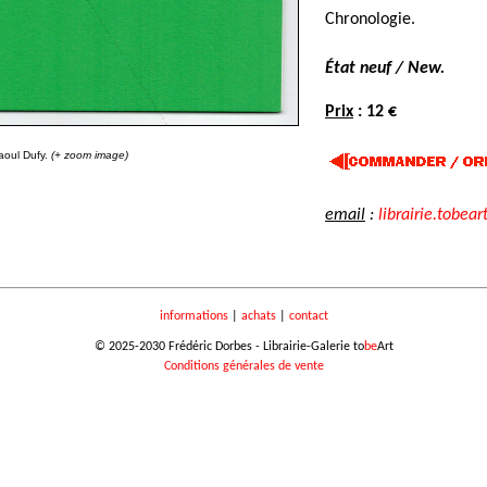
Chronologie.
État neuf / New.
Prix
: 12 €
aoul Dufy.
(+ zoom image)
email
:
librairie.tobear
informations
|
achats
|
contact
© 2025-2030 Frédéric Dorbes - Librairie-Galerie to
be
Art
Conditions générales de vente