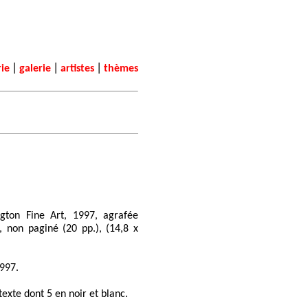
|
|
|
rie
galerie
artistes
thèmes
ton Fine Art, 1997, agrafée
, non paginé (20 pp.), (14,8 x
1997.
exte dont 5 en noir et blanc.