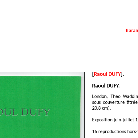
librai
[
Raoul DUFY
].
Raoul DUFY.
London, Theo Wadding
sous couverture titrée
20,8 cm).
Exposition juin-juillet 
16 reproductions hors-t