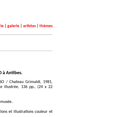
|
|
|
rie
galerie
artistes
thèmes
 à Antibes.
SO / Chateau Grimaldi, 1981,
e illustrée, 136 pp., (24 x 22
 musée.
ns et illustrations couleur et