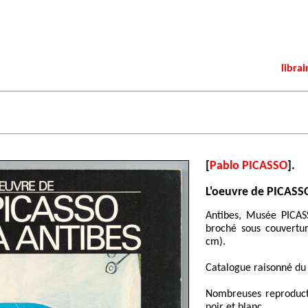
librai
[
Pablo PICASSO
].
L'oeuvre de PICASSO
Antibes, Musée PICAS
broché sous couvertur
cm).
Catalogue raisonné du
Nombreuses reproductio
noir et blanc.