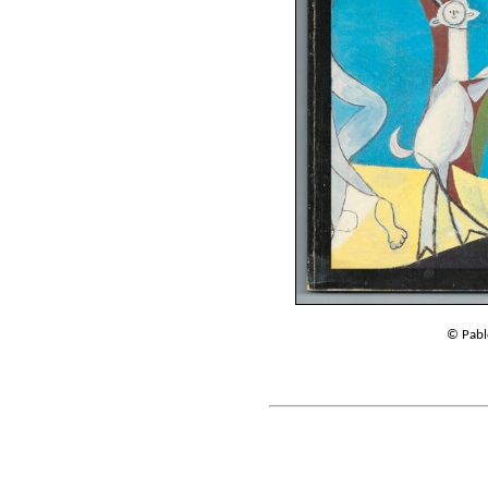
© Pabl