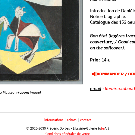
Introduction de Danièl
Notice biographie.
Catalogue des 153 oeu
Bon état (légères trac
couverture) / Good con
on the softcover).
Prix
: 14 €
email
:
librairie.tobear
o Picasso.
(+ zoom image)
informations
|
achats
|
contact
© 2025-2030 Frédéric Dorbes - Librairie-Galerie to
be
Art
Conditions générales de vente