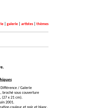
|
|
|
rie
galerie
artistes
thèmes
e.
hiques
a Différence / Galerie
, broché sous couverture
., (27 x 21 cm).
juin 2001.
ration couleur et noir et blanc.