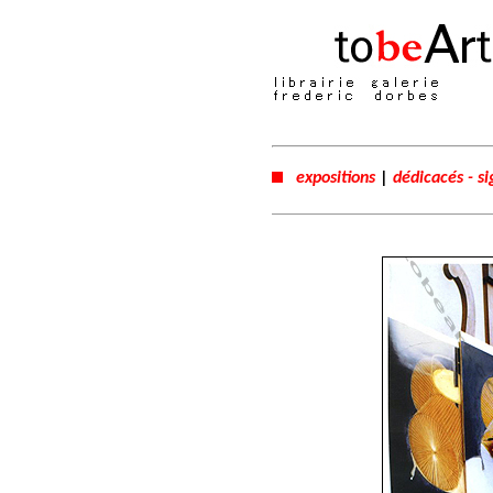
expositions
|
dédicacés - s