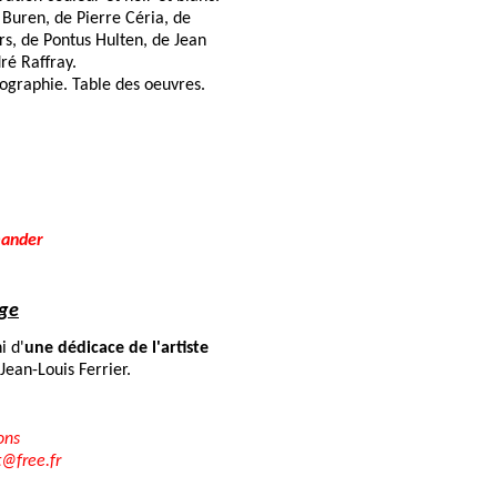
 Buren, de Pierre Céria, de
s, de Pontus Hulten, de Jean
ré Raffray.
iographie. Table des oeuvres.
ander
age
i d'
une dédicace de l'artiste
 Jean-Louis Ferrier.
ons
t@free.fr