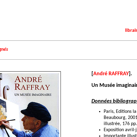
librai
ignés
[
André RAFFRAY
].
Un Musée imaginair
Données bibliograp
Paris, Editions l
Beaubourg, 2001
illustrée, 176 pp
Exposition avril-
Importante illust