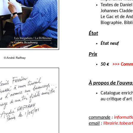
Textes de Daniel
Johannes Cladder
Le Gac et de And
Biographie. Bibl
État
État neuf
Prix
© André Raffray
50 €
>>> Comm
À propos de l'ouvr
Catalogue enrich
au critique d'art
commande
:
informati
email
:
librairie.tobear