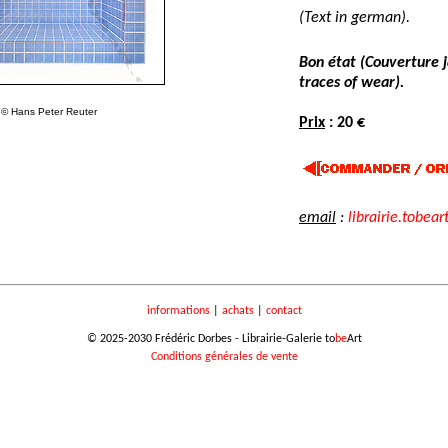
(Text in german).
Bon état (Couverture j
traces of wear).
© Hans Peter Reuter
Prix
: 20 €
email
:
librairie.tobear
informations
|
achats
|
contact
© 2025-2030 Frédéric Dorbes - Librairie-Galerie to
be
Art
Conditions générales de vente