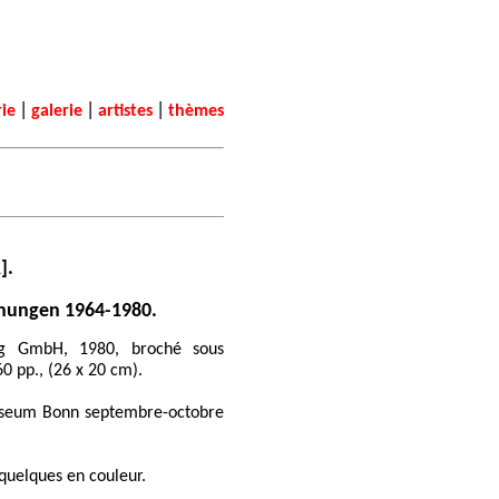
|
|
|
rie
galerie
artistes
thèmes
R
].
nungen 1964-1980.
lag GmbH, 1980, broché sous
60 pp., (26 x 20 cm).
seum Bonn septembre-octobre
quelques en couleur.