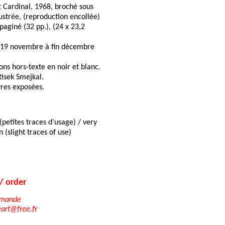
t Cardinal, 1968, broché sous
ustrée, (reproduction encollée)
paginé (32 pp.), (24 x 23,2
u 19 novembre à fin décembre
ons hors-texte en noir et blanc.
tisek Smejkal.
vres exposées.
(petites traces d'usage) / very
 (slight traces of use)
 order
mmande
eart@free.fr