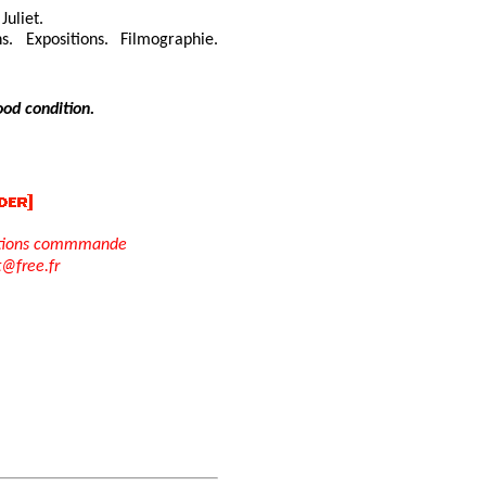
Juliet.
ns. Expositions. Filmographie.
ood condition.
tions commmande
t@free.fr