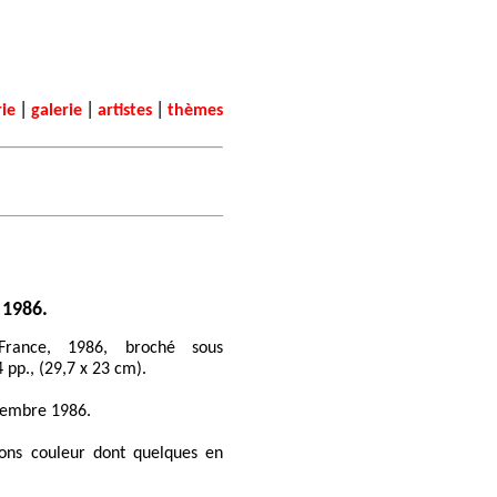
|
|
|
rie
galerie
artistes
thèmes
 1986.
France, 1986, broché sous
 pp., (29,7 x 23 cm).
cembre 1986.
ions couleur dont quelques en