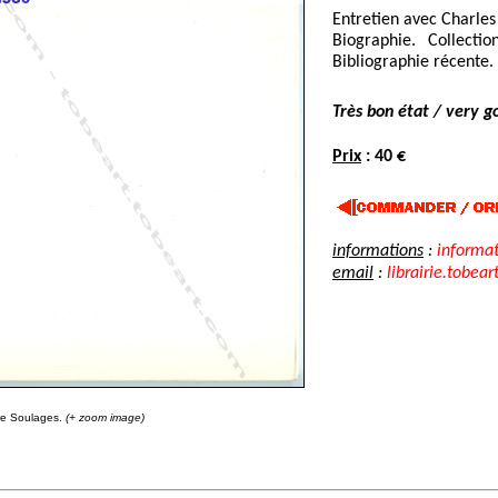
Entretien avec Charles 
Biographie. Collectio
Bibliographie récente.
Très bon état / very g
Prix
: 40 €
informations
:
informa
email
:
librairie.tobear
re Soulages.
(+ zoom image)