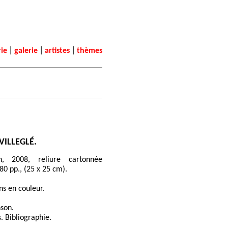
|
|
|
rie
galerie
artistes
thèmes
 VILLEGLÉ.
on, 2008, reliure cartonnée
80 pp., (25 x 25 cm).
ns en couleur.
son.
. Bibliographie.