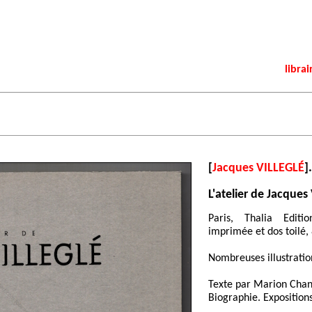
librai
[
Jacques VILLEGLÉ
].
L'atelier de Jacques
Paris, Thalia Editi
imprimée et dos toilé, 
Nombreuses illustratio
Texte par Marion Chan
Biographie. Expositions