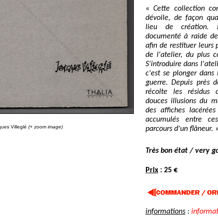
«
Cette collection co
dévoile, de façon quas
lieu de création. L
documenté à raide de 
afin de restituer leur
de l'atelier, du plus 
S'introduire dans l'atel
c'est se plonger dans 
guerre. Depuis près de
récolte les résidus 
douces illusions du 
des affiches lacérées
accumulés entre ce
ues Villeglé
(+ zoom image)
parcours d'un flâneur.
»
Très bon état / very g
Prix
: 25 €
informations
:
informa