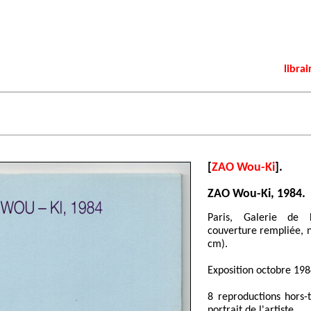
librai
[
ZAO Wou-Ki
].
ZAO Wou-Ki, 1984.
Paris, Galerie de 
couverture rempliée, n
cm).
Exposition octobre 198
8 reproductions hors-
portrait de l'artiste.