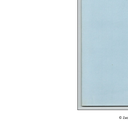
© Zao