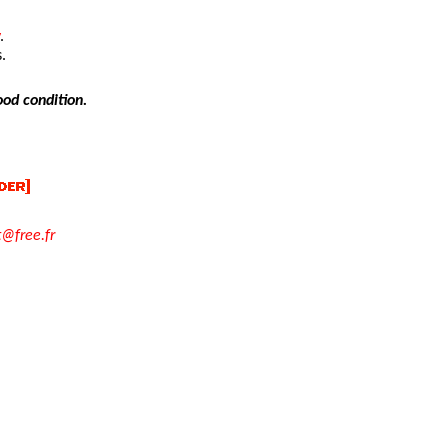
.
.
ood condition.
t@free.fr