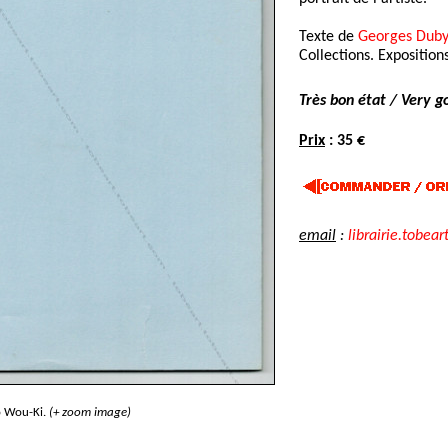
Texte de
Georges Duby
Collections. Expositions
Très bon état / Very g
Prix
: 35 €
email
:
librairie.tobear
 Wou-Ki.
(+ zoom image)