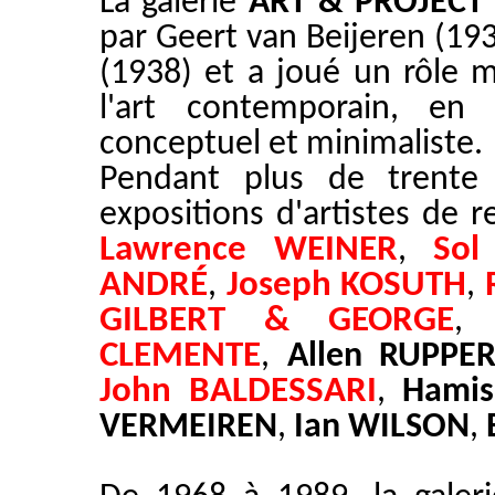
La galerie
ART & PROJECT
par Geert van Beijeren (19
(1938) et a joué un rôle 
l'art contemporain, en 
conceptuel et minimaliste.
Pendant plus de trente a
expositions d'artistes de
Lawrence WEINER
Sol
,
ANDRÉ
Joseph KOSUTH
,
,
GILBERT & GEORGE
CLEMENTE
,
Allen RUPPE
John BALDESSARI
,
Hami
VERMEIREN
,
Ian WILSON
,