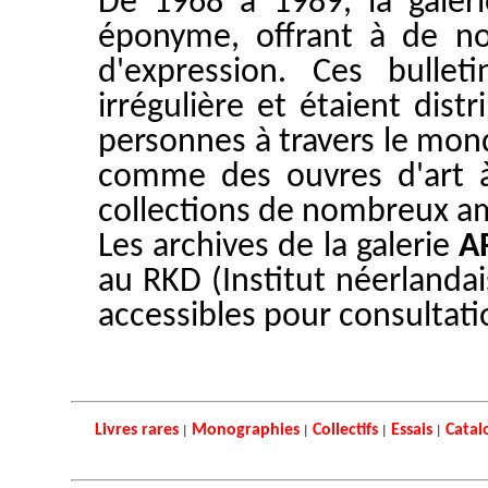
De 1968 à 1989, la galeri
éponyme, offrant à de no
d'expression. Ces bullet
irrégulière et étaient dis
personnes à travers le mond
comme des ouvres d'art à 
collections de nombreux ama
Les archives de la galerie
A
au RKD (Institut néerlandais
accessibles pour consultati
Livres rares
Monographies
Collectifs
Essais
Catal
|
|
|
|