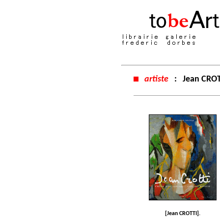
artiste
:
Jean CRO
[Jean CROTTI].