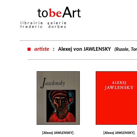
artiste
:
Alexej von JAWLENSKY
(Russie, T
[Alexej JAWLENSKY].
[Alexej JAWLENSKY].