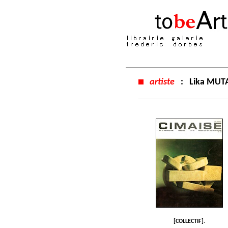
artiste
:
Lika MUT
[COLLECTIF].