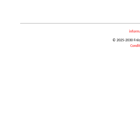
inform
© 2025-2030 Frédér
Condit