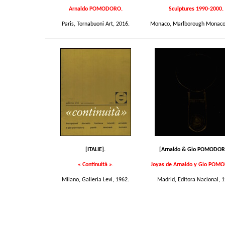
Arnaldo POMODORO.
Sculptures 1990-2000.
Paris, Tornabuoni Art, 2016.
Monaco, Marlborough Monaco
[ITALIE].
[Arnaldo & Gio POMODOR
« Continuità ».
Joyas de Arnaldo y Gio POM
Milano, Galleria Levi, 1962.
Madrid, Editora Nacional, 1