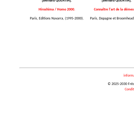
[Bernard QUENTIN].
[Bernard QUENTIN].
Hiroshima / Homo 2000.
Connaître l'art de la démes
Paris, Editions Navarra, (1995-2000).
Paris, Dopagne et Broomhead,
inform
© 2025-2030 Frédér
Condit