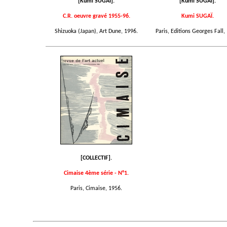
[Kumi SUGAÏ].
[Kumi SUGAÏ].
C.R. oeuvre gravé 1955-96.
Kumi SUGAÏ.
Shizuoka (Japan), Art Dune, 1996.
Paris, Editions Georges Fall,
[COLLECTIF].
Cimaise 4ème série - N°1.
Paris, Cimaise, 1956.