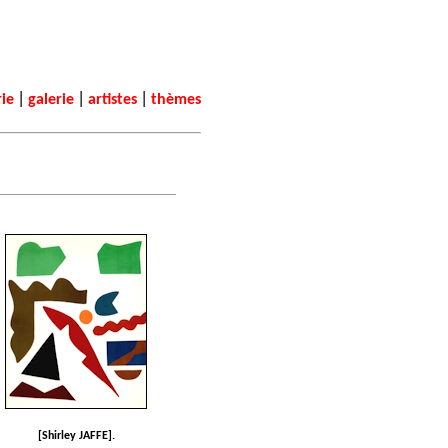
|
|
|
rie
galerie
artistes
thèmes
[Shirley JAFFE].