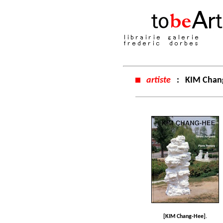
artiste
:
KIM Chan
[KIM Chang-Hee].