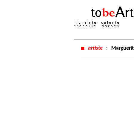
artiste
:
Margueri