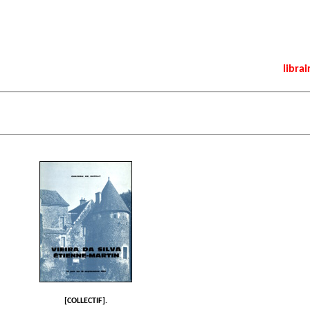
librai
[COLLECTIF].