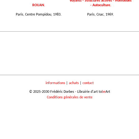
Voyants - Structures actives - Homolides
ROUAN.
- Autoculture.
Paris, Centre Pompidou, 1983.
Paris, Cnac, 1969.
informations
|
achats
|
contact
© 2025-2030 Frédéric Dorbes - Librairie d'art to
be
Art
Conditions générales de vente