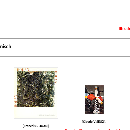
librai
misch
[Claude VISEUX].
[François ROUAN].