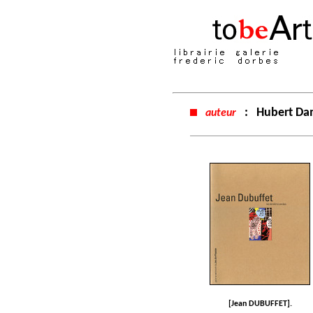
:
Hubert Da
auteur
[Jean DUBUFFET].