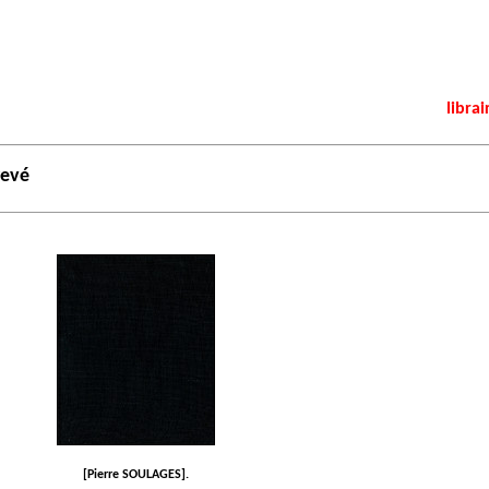
librai
revé
[Pierre SOULAGES].