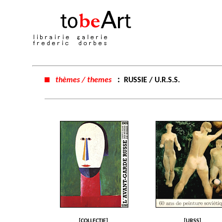
:
thèmes / themes
RUSSIE / U.R.S.S.
[COLLECTIF].
[URSS].