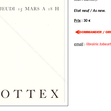
Etat neuf / As new.
Prix
: 30 €
email
:
librairie.tobear