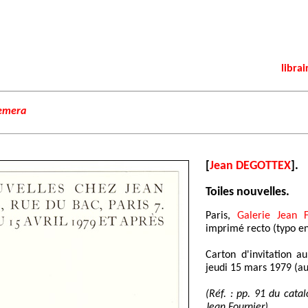
librai
hemera
[
Jean DEGOTTEX
].
Toiles nouvelles.
Paris,
Galerie Jean F
imprimé recto (typo en 
Carton d'invitation au
jeudi 15 mars 1979 (au 
(Réf. : pp. 91 du cata
Jean Fournier).