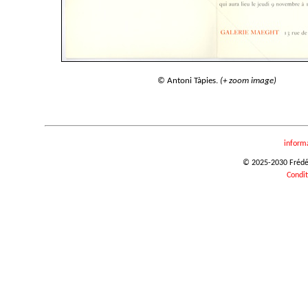
© Antoni Tàpies.
(+ zoom image)
inform
© 2025-2030 Frédéri
Condit