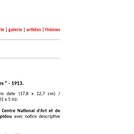
|
|
|
rie
galerie
artistes
thèmes
s ” - 1913.
ans date (17,8 x 12,7 cm) /
01 x 5 in).
u
Centre National d'Art et de
mpidou
avec notice descriptive