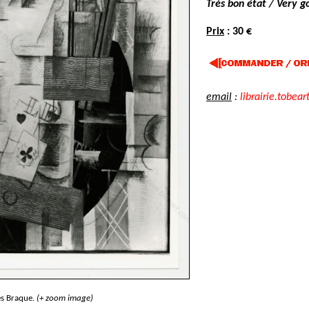
Très bon état / Very g
Prix
: 30 €
email
:
librairie.tobear
s Braque.
(+ zoom image)