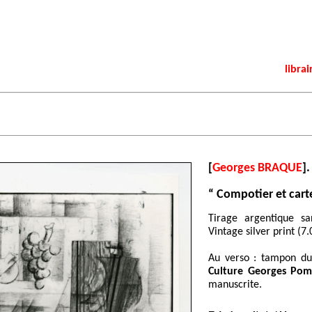
librai
[
Georges BRAQUE
].
“ Compotier et carte
Tirage argentique s
Vintage silver print (7.
Au verso : tampon d
Culture Georges Po
manuscrite.