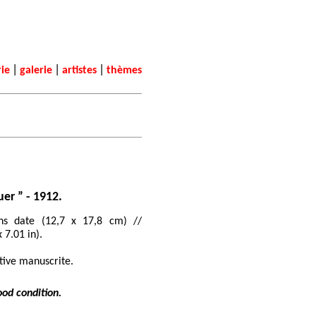
|
|
|
rie
galerie
artistes
thèmes
uer ” - 1912.
ns date (12,7 x 17,8 cm) //
x 7.01 in).
ptive manuscrite.
ood condition.