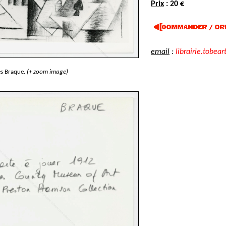
Prix
: 20 €
email
:
librairie.tobear
s Braque.
(+ zoom image)