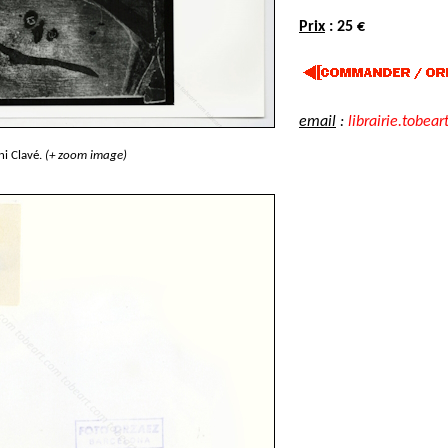
Prix
: 25 €
email
:
librairie.tobear
i Clavé.
(+ zoom image)