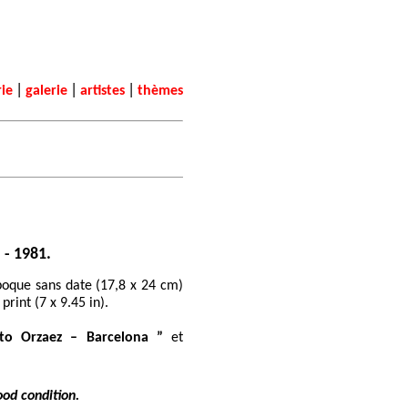
|
|
|
rie
galerie
artistes
thèmes
” - 1981.
poque sans date (17,8 x 24 cm)
print (7 x 9.45 in).
to Orzaez – Barcelona ”
et
ood condition.