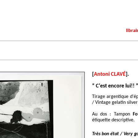
librai
[
Antoni CLAVÉ
].
“ C'est encore lui!! 
Tirage argentique d'é
/ Vintage gelatin silver 
Au dos : Tampon
Fo
étiquette descriptive.
Très bon état / Very g