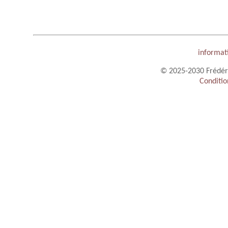
informat
© 2025-2030 Frédéric
Conditio