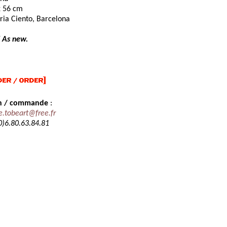
x 56 cm
ria Ciento, Barcelona
/ As new.
on / commande
:
e.tobeart@free.fr
0)6.80.63.84.81