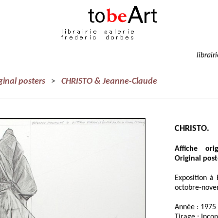
librair
ginal posters
>
CHRISTO & Jeanne-Claude
CHRISTO.
Affiche ori
Original post
Exposition à 
octobre-nove
Année
: 1975
Tirage
: Inco