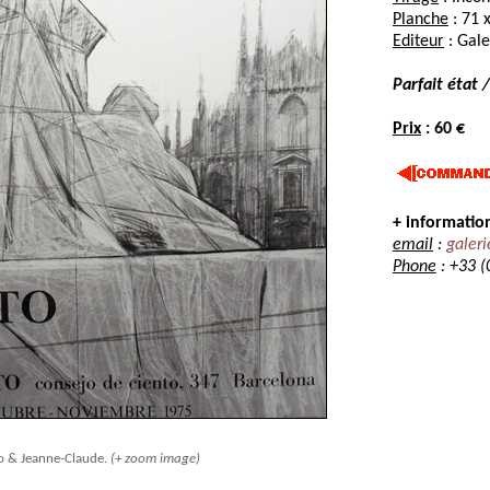
Planche
: 71 
Editeur
: Gale
Parfait état 
Prix
: 60 €
+ informati
email
:
galeri
Phone
: +33 (
o & Jeanne-Claude.
(+ zoom image)