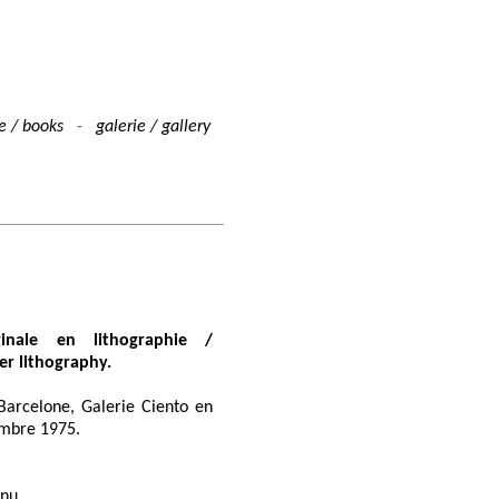
ie / books
-
galerie / gallery
ginale en lithographie /
er lithography.
Barcelone, Galerie Ciento en
mbre 1975.
nnu