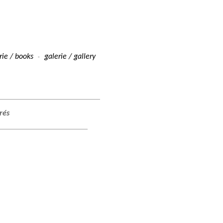
irie / books
galerie / gallery
-
trés