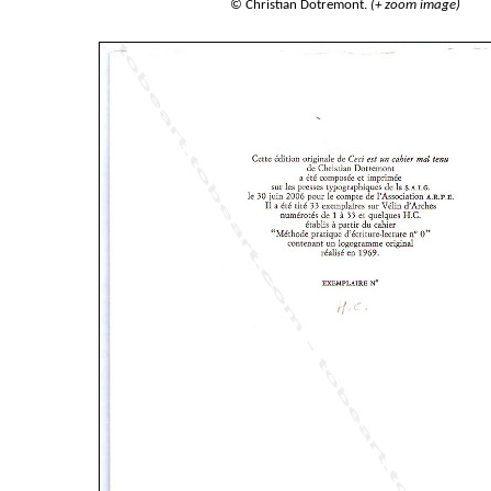
© Christian Dotremont.
(+ zoom image)