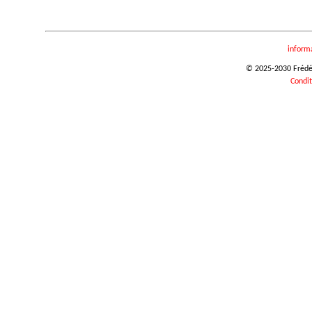
inform
© 2025-2030 Frédéri
Condit