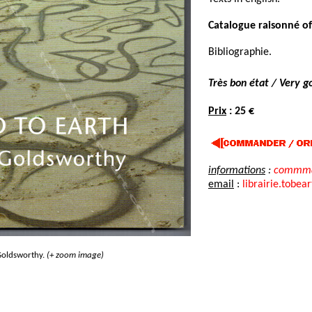
Catalogue raisonné o
Bibliographie.
Très bon état / Very g
Prix
: 25 €
informations
:
commma
email
:
librairie.tobea
oldsworthy.
(+ zoom image)