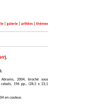
|
|
|
rie
galerie
artistes
thèmes
HY
].
0.
 Abrams, 2004, broché sous
 rabats, 196 pp., (28,5 x 23,1
104 en couleur.