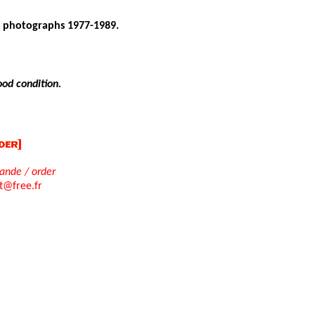
f photographs 1977-1989.
ood condition.
nde / order
rt@free.fr