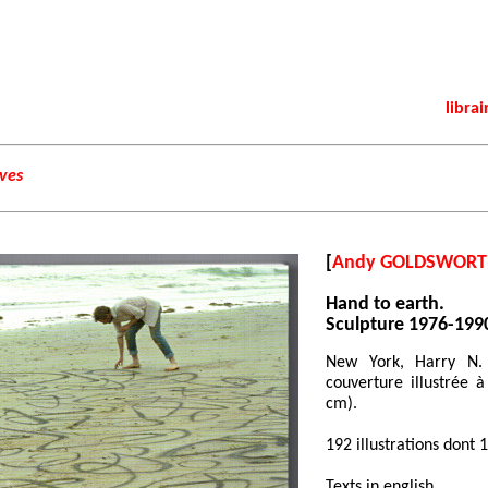
librai
ives
[
Andy GOLDSWORT
Hand to earth.
Sculpture 1976-199
New York, Harry N.
couverture illustrée à
cm).
192 illustrations dont 
Texts in english.