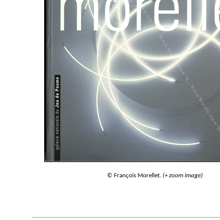
© François Morellet.
(+ zoom image)