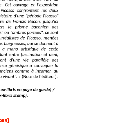
. Cet ouvrage et l'exposition
icasso confrontent les deux
'histoire d'une "période Picasso"
re de Francis Bacon, jusqu'ici
ers le prisme baconien des
ris" ou "ombres portées", ce sont
surréalistes de Picasso, menées
es baigneuses, qui se donnent à
 a mano artistique de cette
llant entre fascination et déni,
ent d'une vie parallèle des
ance génésique à convoquer la
 anciens comme à incarner, au
u vivant".
» (Note de l'éditeur).
ex-libris en page de garde) /
-libris stamp).