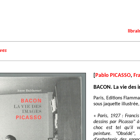
librai
ives
[
Pablo PICASSO
,
Fr
BACON. La vie des 
Paris, Editions Flamma
sous jaquette illustrée,
«
Paris, 1927 : Francis
dessins par Picasso" à
choc est tel qu'il 
peinture. "Obsédé",
d'entretenir des rapp