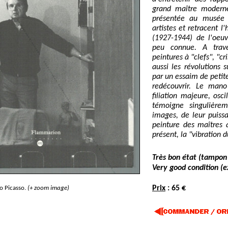
grand maître moderne
présentée au musée P
artistes et retracent l
(1927-1944) de l'oeuv
peu connue. A trav
peintures à "clefs", "c
aussi les révolutions 
par un essaim de petit
redécouvrir. Le mano
filiation majeure, osci
témoigne singulièrem
images, de leur puiss
peinture des maîtres
présent, la "vibration d
Très bon état (tampon 
Very good condition (ex
Prix
: 65 €
o Picasso.
(+ zoom image)