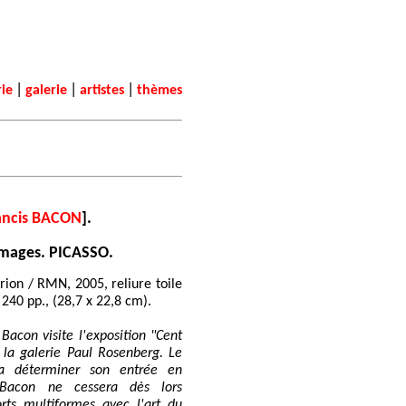
|
|
|
rie
galerie
artistes
thèmes
ancis BACON
].
images. PICASSO.
rion / RMN, 2005, reliure toile
 240 pp., (28,7 x 22,8 cm).
 Bacon visite l'exposition "Cent
 la galerie Paul Rosenberg. Le
va déterminer son entrée en
 Bacon ne cessera dès lors
orts multiformes avec l'art du