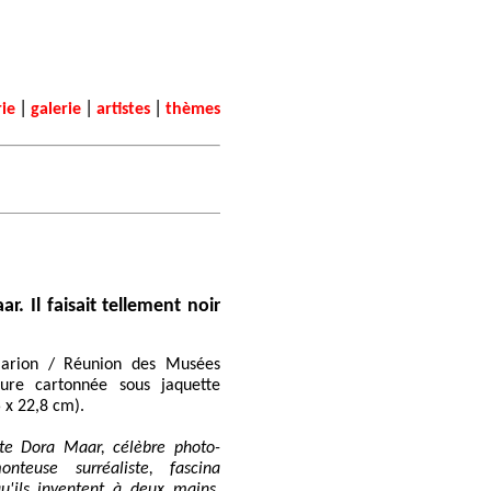
|
|
|
rie
galerie
artistes
thèmes
. Il faisait tellement noir
marion / Réunion des Musées
iure cartonnée sous jaquette
5 x 22,8 cm).
ite Dora Maar, célèbre photo-
nteuse surréaliste, fascina
u'ils inventent à deux mains,