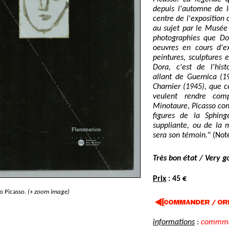
depuis l'automne de l
centre de l'exposition
au sujet par le Musée 
photographies que Do
oeuvres en cours d'e
peintures, sculptures
Dora, c'est de l'his
allant de Guernica (1
Charnier (1945), que c
veulent rendre com
Minotaure, Picasso con
figures de la Sphin
suppliante, ou de la 
sera son témoin.
" (Not
Très bon état / Very g
Prix
: 45 €
o Picasso.
(+ zoom image)
informations
:
commma