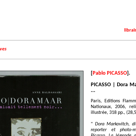
librai
ives
[
Pablo PICASSO
].
PICASSO | Dora Maar
...
Paris, Editions Flam
Nationaux, 2006, rel
illustrée, 318 pp., (28,
"
Dora Markovitch, d
reporter et photo-mo
Picasso. La légende q