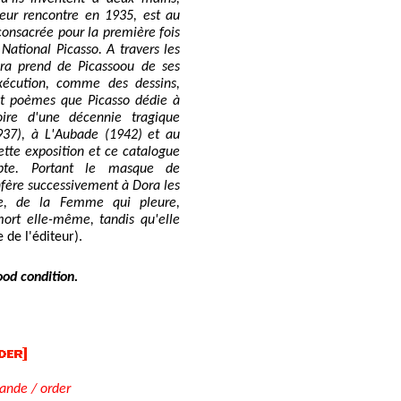
eur rencontre en 1935, est au
 consacrée pour la première fois
National Picasso. A travers les
ra prend de Picassoou de ses
xécution, comme des dessins,
 et poèmes que Picasso dédie à
toire d'une décennie tragique
937), à L'Aubade (1942) et au
ette exposition et ce catalogue
pte. Portant le masque de
fère successivement à Dora les
ge, de la Femme qui pleure,
mort elle-même, tandis qu'elle
e de l'éditeur).
ood condition.
nde / order