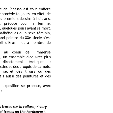
e de Picasso est tout entière
y procède toujours, en effet, de
es premiers dessins à huit ans,
rêt précoce pour la femme,
s, quelques jours avant sa mort,
pathétiques d'un sexe féminin,
and peintre du XXe siècle s'est
eil d’Eros - et à l'ombre de
nt, au coeur de l'immense
te, un ensemble d'oeuvres plus
 directement érotiques :
ssins et des croquis de carnets,
 secret des tiroirs ou des
ais aussi des peintures et des
l'exposition se propose, avec
 »
traces sur la reliure) / very
l traces on the hardcover).