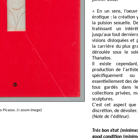
« En un sens, l’oeuvr
érotique : la création 
la pulsion sexuelle. D
trahissant un inté
jusqu'aux tout dernier
visions disloquées et 
la carrière du plus gr
déroulée sous le sol
Thanatos.
Il existe cependa
production de l'artis
spécifiquement ou
essentiellement des de
tous gardés dans le
collections privées, m
sculptures.
C'est cet aspect que 
o Picasso.
(+ zoom image)
discrétion, de dévoiler.
(Note de l'éditeur)
.
Très bon état (minimes 
good condition (minima