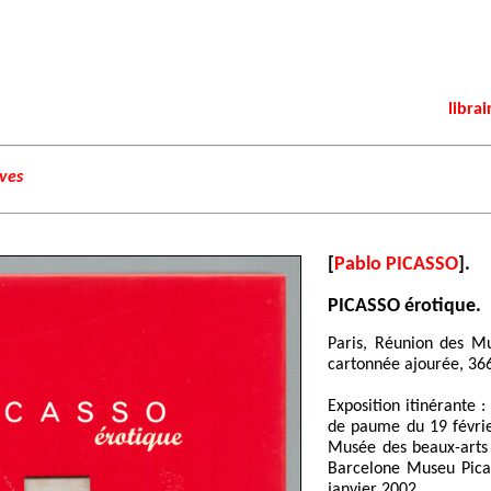
librai
ives
[
Pablo PICASSO
].
PICASSO érotique.
Paris, Réunion des Mu
cartonnée ajourée, 366
Exposition itinérante :
de paume du 19 févri
Musée des beaux-arts
Barcelone Museu Pica
janvier 2002.