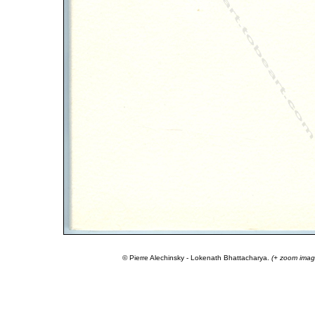
© Pierre Alechinsky - Lokenath Bhattacharya.
(+ zoom imag